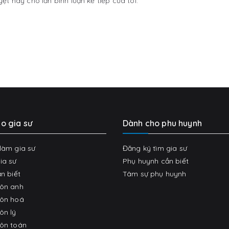
yệt này cho lần bình luận kế tiếp của tôi.
o gia sư
Dành cho phu huynh
làm gia sư
Đăng ký tìm gia sư
ia sư
Phụ huynh cần biết
n biết
Tâm sự phụ huynh
môn anh
môn hoá
ôn lý
ôn toán