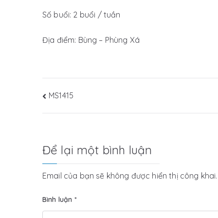
Số buổi: 2 buổi / tuần
Địa điểm: Bùng – Phùng Xá
Điều
MS1415
hướng
bài
Để lại một bình luận
viết
Email của bạn sẽ không được hiển thị công khai.
Bình luận
*