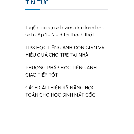
TIN TỨC
Tuyển gia sư sinh viên dạy kèm học
sinh cấp 1 – 2 – 3 tại thạch thất
TIPS HỌC TIẾNG ANH ĐƠN GIẢN VÀ
HIỆU QUẢ CHO TRẺ TẠI NHÀ
PHƯƠNG PHÁP HỌC TIẾNG ANH
GIAO TIẾP TỐT
CÁCH CẢI THIỆN KỸ NĂNG HỌC
TOÁN CHO HỌC SINH MẤT GỐC