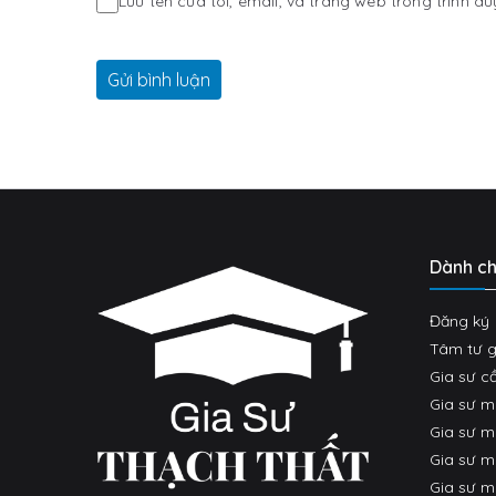
Lưu tên của tôi, email, và trang web trong trình du
Dành ch
Đăng ký 
Tâm tư g
Gia sư cầ
Gia sư 
Gia sư 
Gia sư m
Gia sư m