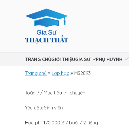
Chuyển
tới
nội
dung
Gia sư Thạ
TRANG CHỦ
GIỚI THIỆU
GIA SƯ
PHỤ HUYNH
Trang chủ
Lớp học
MS2893
Toán 7 / Mục tiêu thi chuyên
Yêu cầu: Sinh viên
Học phí: 170.000 đ / buổi / 2 tiếng