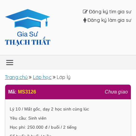
Chuyển
Đăng ký tìm gia sư
tới
Đăng ký làm gia sư
nội
dung
Gia sư Thạch
Thất
Trang chủ
Lớp học
Lớp lý
Mã:
MS3126
Chưa giao
Lý 10 / Mất gốc, dạy 2 học sinh cùng lúc
Yêu cầu: Sinh viên
Học phí: 250.000 đ / buổi / 2 tiếng