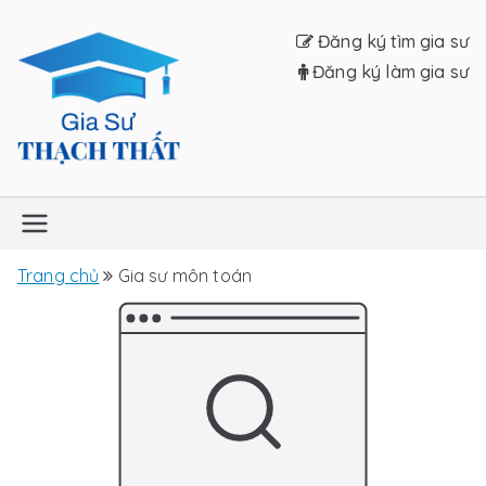
Chuyển
Đăng ký tìm gia sư
tới
Đăng ký làm gia sư
nội
dung
Gia sư Thạch
Thất
Trang chủ
Gia sư môn toán