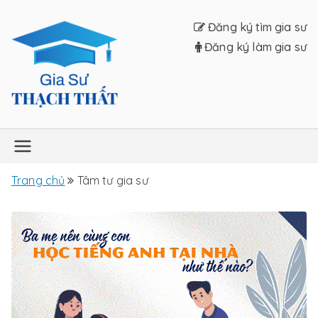
Chuyển
Đăng ký tìm gia sư
tới
Đăng ký làm gia sư
nội
dung
Gia sư Thạch
Thất
Trang chủ
Tâm tư gia sư