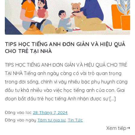
TIPS HỌC TIẾNG ANH ĐƠN GIẢN VÀ HIỆU QUẢ
CHO TRẺ TẠI NHÀ
TIPS HỌC TIẾNG ANH ĐƠN GIẢN VÀ HIỆU QUẢ CHO TRẺ
TẠI NHÀ Tiếng anh ngày càng có vài trò quan trọng
trong đời sống, chính vì vậy nhiều bậc phụ huynh cũng
đầu tư khá nhiều vào việc học tiếng anh của con. Giai
đoạn bắt đầu trẻ học tiếng Anh nhận được sự […]
Đăng vào lúc
28 Tháng 7, 2024
Đăng vào ngày
Tâm tư gia sư
,
Tin Tức
Xem tiếp