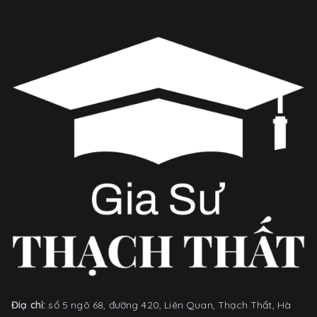
Điạ chỉ:
số 5 ngõ 68, đường 420, Liên Quan, Thạch Thất, Hà