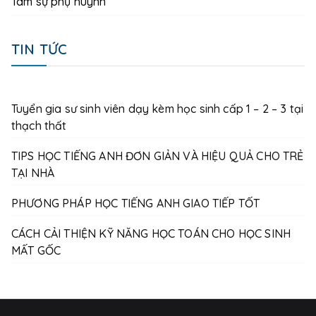
Tâm sự phụ huynh
TIN TỨC
Tuyển gia sư sinh viên dạy kèm học sinh cấp 1 – 2 – 3 tại
thạch thất
TIPS HỌC TIẾNG ANH ĐƠN GIẢN VÀ HIỆU QUẢ CHO TRẺ
TẠI NHÀ
PHƯƠNG PHÁP HỌC TIẾNG ANH GIAO TIẾP TỐT
CÁCH CẢI THIỆN KỸ NĂNG HỌC TOÁN CHO HỌC SINH
MẤT GỐC