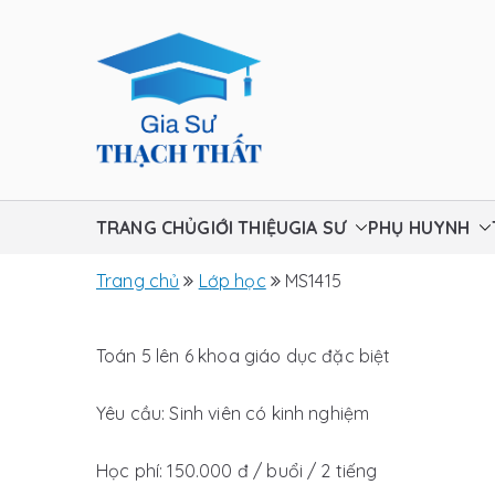
Chuyển
tới
nội
dung
Gia sư Thạ
TRANG CHỦ
GIỚI THIỆU
GIA SƯ
PHỤ HUYNH
Trang chủ
Lớp học
MS1415
Toán 5 lên 6 khoa giáo dục đặc biệt
Yêu cầu: Sinh viên có kinh nghiệm
Học phí: 150.000 đ / buổi / 2 tiếng