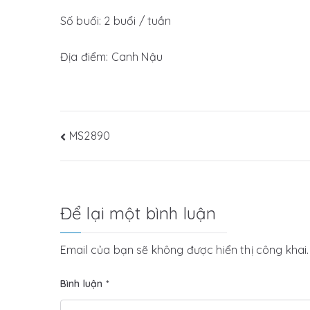
Số buổi: 2 buổi / tuần
Địa điểm: Canh Nậu
Điều
MS2890
hướng
bài
Để lại một bình luận
viết
Email của bạn sẽ không được hiển thị công khai.
Bình luận
*