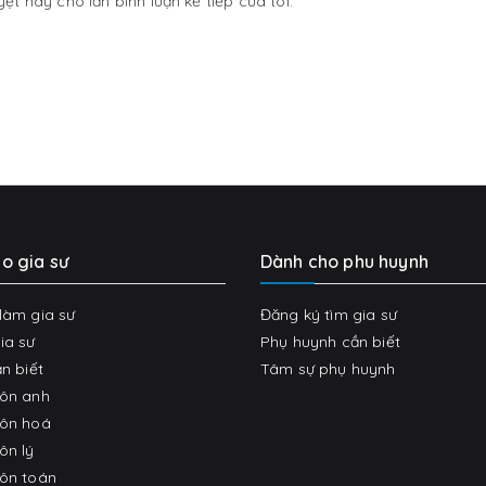
yệt này cho lần bình luận kế tiếp của tôi.
o gia sư
Dành cho phu huynh
làm gia sư
Đăng ký tìm gia sư
ia sư
Phụ huynh cần biết
n biết
Tâm sự phụ huynh
môn anh
môn hoá
ôn lý
ôn toán