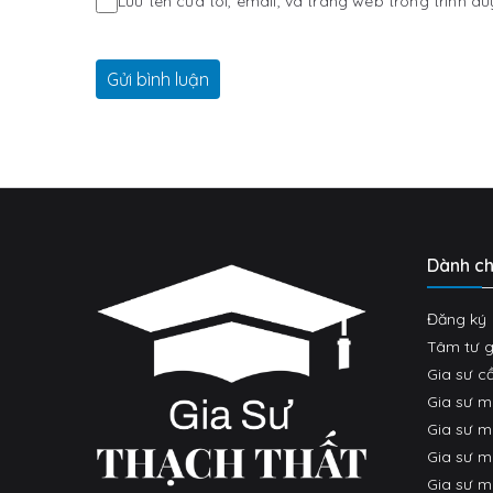
Lưu tên của tôi, email, và trang web trong trình du
Dành ch
Đăng ký 
Tâm tư g
Gia sư cầ
Gia sư 
Gia sư 
Gia sư m
Gia sư m