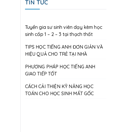
TIN TỨC
Tuyển gia sư sinh viên dạy kèm học
sinh cấp 1 – 2 – 3 tại thạch thất
TIPS HỌC TIẾNG ANH ĐƠN GIẢN VÀ
HIỆU QUẢ CHO TRẺ TẠI NHÀ
PHƯƠNG PHÁP HỌC TIẾNG ANH
GIAO TIẾP TỐT
CÁCH CẢI THIỆN KỸ NĂNG HỌC
TOÁN CHO HỌC SINH MẤT GỐC