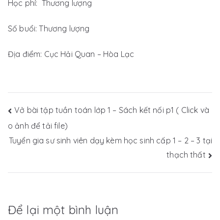
Học phí: Thương lượng
Số buổi: Thương lượng
Địa điểm: Cục Hải Quan – Hòa Lạc
Điều
Vở bài tập tuần toán lớp 1 – Sách kết nối p1 ( Click và
o ảnh để tải file)
hướng
Tuyển gia sư sinh viên dạy kèm học sinh cấp 1 – 2 – 3 tại
bài
thạch thất
viết
Để lại một bình luận