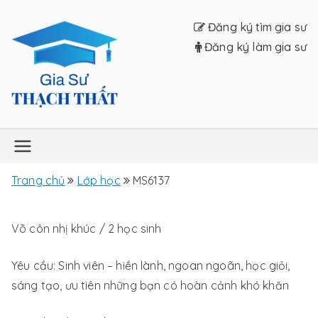
Chuyển
Đăng ký tìm gia sư
tới
Đăng ký làm gia sư
nội
dung
Gia sư Thạch
Thất
Trang chủ
Lớp học
MS6137
Võ côn nhị khúc / 2 học sinh
Yêu cầu: Sinh viên – hiền lành, ngoan ngoãn, học giỏi,
sáng tạo, ưu tiên những bạn có hoàn cảnh khó khăn