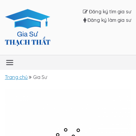
Chuyển
Đăng ký tìm gia sư
tới
Đăng ký làm gia sư
nội
dung
Gia sư Thạch
Thất
Trang chủ
Gia Sư