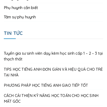
Phụ huynh cần biết
Tâm sự phụ huynh
TIN TỨC
Tuyển gia sư sinh viên dạy kèm học sinh cấp 1 – 2 – 3 tại
thạch thất
TIPS HỌC TIẾNG ANH ĐƠN GIẢN VÀ HIỆU QUẢ CHO TRẺ
TẠI NHÀ
PHƯƠNG PHÁP HỌC TIẾNG ANH GIAO TIẾP TỐT
CÁCH CẢI THIỆN KỸ NĂNG HỌC TOÁN CHO HỌC SINH
MẤT GỐC