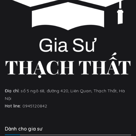
Điạ chỉ:
số 5 ngõ 68, đường 420, Liên Quan, Thạch Thất, Hà
Nội
Hot line:
0945120842
Dành cho gia sư