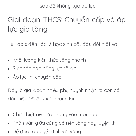
sao để không tạo áp lực.
Giai đoạn THCS: Chuyển cấp và áp
lực gia tăng
Từ Lớp 6 đến Lớp 9, học sinh bắt đầu đối mặt với:
Khối lượng kiến thức tăng nhanh
Sự phân hóa năng lực rõ rệt
Áp lực thi chuyển cấp
Đây là giai đoạn nhiều phụ huynh nhận ra con có
dấu hiệu “đuối sức”, nhưng lại:
Chưa biết nên tập trung vào môn nào
Phân vân giữa củng cố nền tảng hay luyện thi
Dễ đưa ra quyết định vội vàng