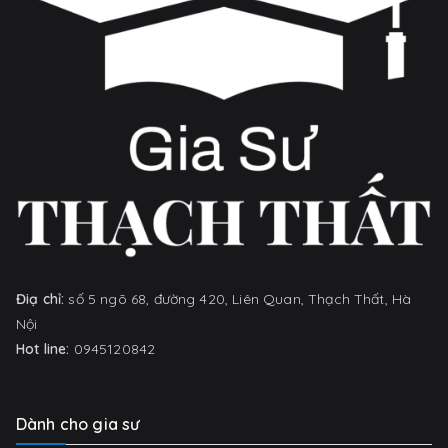
Điạ chỉ:
số 5 ngõ 68, đường 420, Liên Quan, Thạch Thất, Hà
Nội
Hot line:
0945120842
Dành cho gia sư