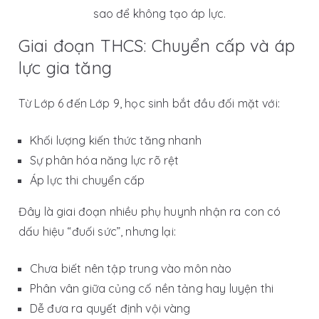
sao để không tạo áp lực.
Giai đoạn THCS: Chuyển cấp và áp
lực gia tăng
Từ Lớp 6 đến Lớp 9, học sinh bắt đầu đối mặt với:
Khối lượng kiến thức tăng nhanh
Sự phân hóa năng lực rõ rệt
Áp lực thi chuyển cấp
Đây là giai đoạn nhiều phụ huynh nhận ra con có
dấu hiệu “đuối sức”, nhưng lại:
Chưa biết nên tập trung vào môn nào
Phân vân giữa củng cố nền tảng hay luyện thi
Dễ đưa ra quyết định vội vàng